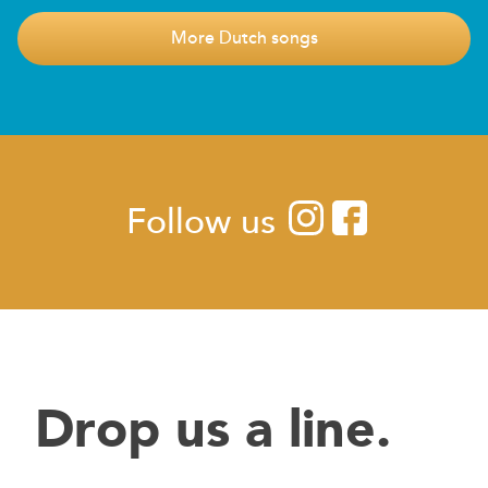
More Dutch songs
Follow us
Drop us a line.