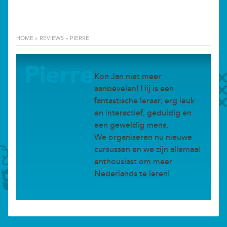
HOME
»
REVIEWS
»
PIERRE
Pierre
Kon Jan niet meer
aanbevelen! Hij is een
fantastische leraar, erg leuk
en interactief, geduldig en
een geweldig mens.
We organiseren nu nieuwe
cursussen en we zijn allemaal
enthousiast om meer
Nederlands te leren!